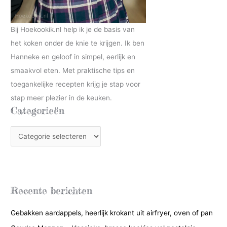
Bij Hoekookik.nl help ik je de basis van
het koken onder de knie te krijgen. Ik ben
Hanneke en geloof in simpel, eerlijk en
smaakvol eten. Met praktische tips en
toegankelijke recepten krijg je stap voor
stap meer plezier in de keuken.
Categorieën
C
a
t
e
g
Recente berichten
o
Gebakken aardappels, heerlijk krokant uit airfryer, oven of pan
r