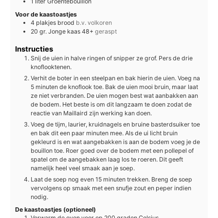
1
liter
Groentebouillon
Voor de kaastoastjes
4
plakjes
brood
b.v. volkoren
20
gr.
Jonge kaas 48+
geraspt
Instructies
Snij de uien in halve ringen of snipper ze grof. Pers de drie
knoflooktenen.
Verhit de boter in een steelpan en bak hierin de uien. Voeg na
5 minuten de knoflook toe. Bak de uien mooi bruin, maar laat
ze niet verbranden. De uien mogen best wat aanbakken aan
de bodem. Het beste is om dit langzaam te doen zodat de
reactie van Maillaird zijn werking kan doen.
Voeg de tijm, laurier, kruidnagels en bruine basterdsuiker toe
en bak dit een paar minuten mee. Als de ui licht bruin
gekleurd is en wat aangebakken is aan de bodem voeg je de
bouillon toe. Roer goed over de bodem met een pollepel of
spatel om de aangebakken laag los te roeren. Dit geeft
namelijk heel veel smaak aan je soep.
Laat de soep nog even 15 minuten trekken. Breng de soep
vervolgens op smaak met een snufje zout en peper indien
nodig.
De kaastoastjes (optioneel)
Verwarm de oven voor op 200 graden Celsius.