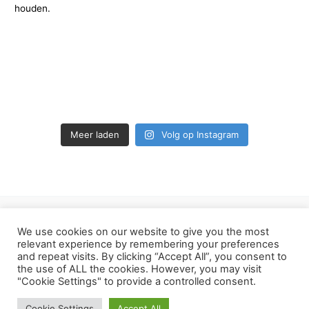
Meer laden
Volg op Instagram
We use cookies on our website to give you the most
Privacy Policy van Hoekookik.nl
relevant experience by remembering your preferences
and repeat visits. By clicking “Accept All”, you consent to
the use of ALL the cookies. However, you may visit
Copyright © 2026 Hoe Kook Ik... | Aangedreven door
Astra
"Cookie Settings" to provide a controlled consent.
WordPress thema
Cookie Settings
Accept All