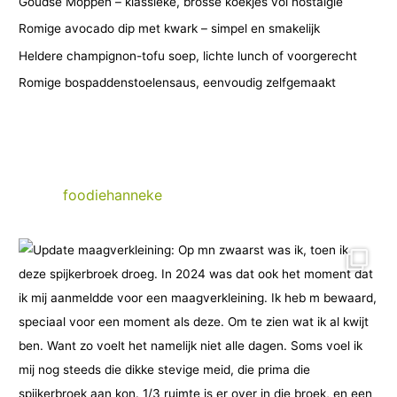
i
Goudse Moppen – klassieke, brosse koekjes vol nostalgie
e
Romige avocado dip met kwark – simpel en smakelijk
ë
Heldere champignon-tofu soep, lichte lunch of voorgerecht
n
Romige bospaddenstoelensaus, eenvoudig zelfgemaakt
foodiehanneke