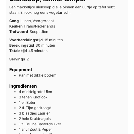
Een makkelijke uiensoep die je binnen een uurtje op tafel hebt
staan. En ook nog eens vegetarisch.
Gang
Lunch, Voorgerecht
Keuken
Frans/Nederlands
Trefwoord
Soep, Uien
minuten
Voorbereidingstijd
15
minuten
minuten
Bereidingstijd
30
minuten
minuten
Totale tijd
45
minuten
Servings
2
Equipment
Pan met dikke bodem
Ingrediënten
4
middelgrote
Uien
3
tenen
Knoflook
1
el.
Boter
2
tl.
Tijm
gedroogd
3
blaadjes
Laurier
2
hele
Kruidnagels
1
tl.
Bruine Basterdsuiker
1
snuf
Zout & Peper