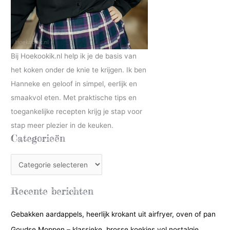
Bij Hoekookik.nl help ik je de basis van
het koken onder de knie te krijgen. Ik ben
Hanneke en geloof in simpel, eerlijk en
smaakvol eten. Met praktische tips en
toegankelijke recepten krijg je stap voor
stap meer plezier in de keuken.
Categorieën
C
a
t
Recente berichten
e
Gebakken aardappels, heerlijk krokant uit airfryer, oven of pan
g
Goudse Moppen – klassieke, brosse koekjes vol nostalgie
o