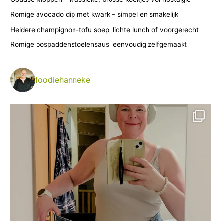
r
Romige avocado dip met kwark – simpel en smakelijk
i
Heldere champignon-tofu soep, lichte lunch of voorgerecht
e
Romige bospaddenstoelensaus, eenvoudig zelfgemaakt
ë
n
foodiehanneke