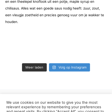
Meer laden
Volg op Instagram
We use cookies on our website to give you the most
Privacy Policy van Hoekookik.nl
relevant experience by remembering your preferences
and repeat visits. By clicking “Accept All”, you consent to