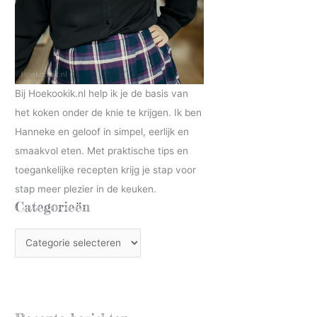
Bij Hoekookik.nl help ik je de basis van
het koken onder de knie te krijgen. Ik ben
Hanneke en geloof in simpel, eerlijk en
smaakvol eten. Met praktische tips en
toegankelijke recepten krijg je stap voor
stap meer plezier in de keuken.
Categorieën
C
a
t
e
g