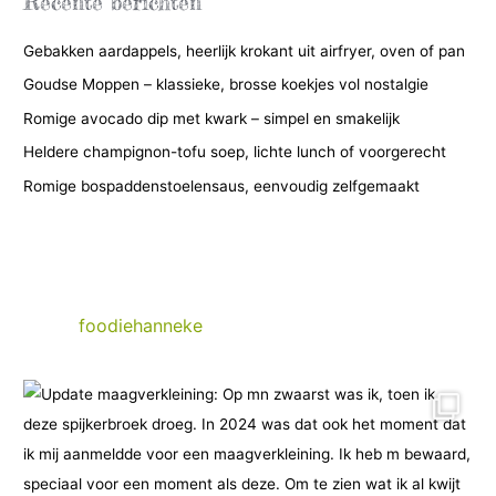
Recente berichten
o
Gebakken aardappels, heerlijk krokant uit airfryer, oven of pan
r
i
Goudse Moppen – klassieke, brosse koekjes vol nostalgie
e
Romige avocado dip met kwark – simpel en smakelijk
ë
Heldere champignon-tofu soep, lichte lunch of voorgerecht
n
Romige bospaddenstoelensaus, eenvoudig zelfgemaakt
foodiehanneke