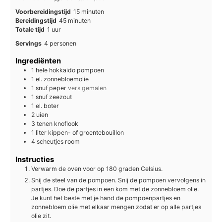
minuten
Voorbereidingstijd
15
minuten
minuten
Bereidingstijd
45
minuten
uur
Totale tijd
1
uur
Servings
4
personen
Ingrediënten
1
hele
hokkaido pompoen
1
el.
zonnebloemolie
1
snuf
peper
vers gemalen
1
snuf
zeezout
1
el.
boter
2
uien
3
tenen
knoflook
1
liter
kippen- of groentebouillon
4
scheutjes
room
Instructies
Verwarm de oven voor op 180 graden Celsius.
Snij de steel van de pompoen. Snij de pompoen vervolgens in
partjes. Doe de partjes in een kom met de zonnebloem olie.
Je kunt het beste met je hand de pompoenpartjes en
zonnebloem olie met elkaar mengen zodat er op alle partjes
olie zit.