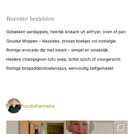
t
e
g
Recente berichten
o
Gebakken aardappels, heerlijk krokant uit airfryer, oven of pan
r
i
Goudse Moppen – klassieke, brosse koekjes vol nostalgie
e
Romige avocado dip met kwark – simpel en smakelijk
ë
Heldere champignon-tofu soep, lichte lunch of voorgerecht
n
Romige bospaddenstoelensaus, eenvoudig zelfgemaakt
foodiehanneke