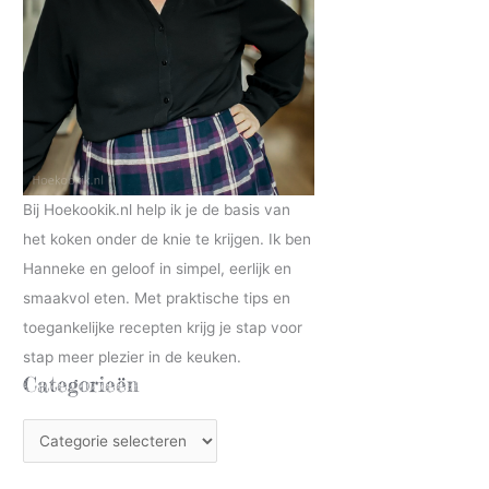
Bij Hoekookik.nl help ik je de basis van
het koken onder de knie te krijgen. Ik ben
Hanneke en geloof in simpel, eerlijk en
smaakvol eten. Met praktische tips en
toegankelijke recepten krijg je stap voor
stap meer plezier in de keuken.
Categorieën
C
a