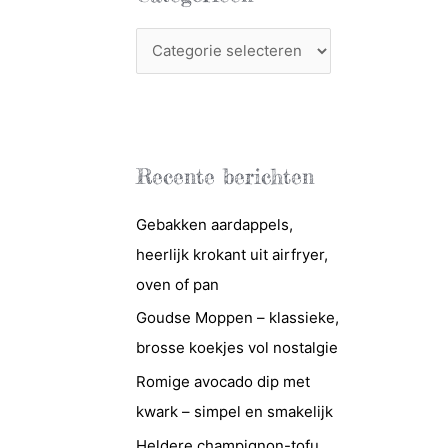
C
a
t
e
g
Recente berichten
o
r
Gebakken aardappels,
i
heerlijk krokant uit airfryer,
e
oven of pan
ë
Goudse Moppen – klassieke,
n
brosse koekjes vol nostalgie
Romige avocado dip met
kwark – simpel en smakelijk
Heldere champignon-tofu