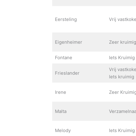
Eersteling
Vrij vastkok
Eigenheimer
Zeer kruimi
Fontane
Iets Kruimig
Vrij vastkok
Frieslander
Iets kruimig
Irene
Zeer Kruimi
Malta
Verzamelna
Melody
Iets Kruimig