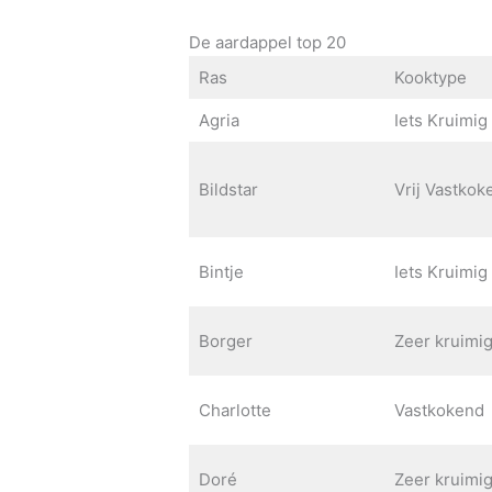
De aardappel top 20
Ras
Kooktype
Agria
Iets Kruimig
Bildstar
Vrij Vastkok
Bintje
Iets Kruimig
Borger
Zeer kruimi
Charlotte
Vastkokend
Doré
Zeer kruimi