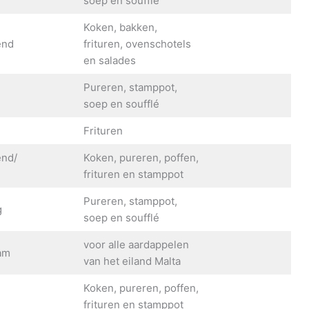
soep en soufflé
Koken, bakken,
end
frituren, ovenschotels
en salades
Pureren, stamppot,
g
soep en soufflé
Frituren
end/
Koken, pureren, poffen,
frituren en stamppot
Pureren, stamppot,
g
soep en soufflé
voor alle aardappelen
am
van het eiland Malta
Koken, pureren, poffen,
frituren en stamppot