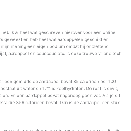
n heb ik al heel wat geschreven hierover voor een online
ers geweest en heb heel wat aardappelen geschild en
 mijn mening een eigen podium omdat hij ontzettend
 rijst, aardappel en couscous etc. is deze trouwe vriend toch
aar een gemiddelde aardappel bevat 85 calorieën per 100
staat uit water en 17% is koolhydraten. De rest is eiwit,
len. En een aardappel bevat nagenoeg geen vet. Als je dit
asta die 359 calorieën bevat. Dan is de aardappel een stuk
 verkocht op kooktype en niet meer zozeer op ras. Er zijn