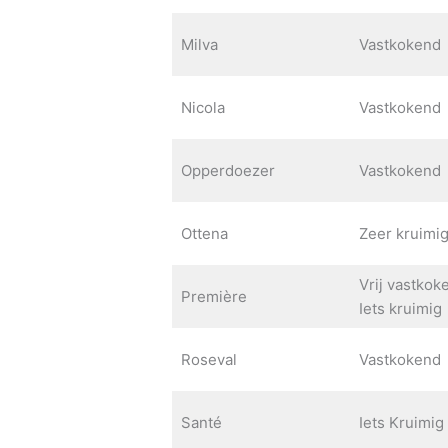
Milva
Vastkokend
Nicola
Vastkokend
Opperdoezer
Vastkokend
Ottena
Zeer kruimi
Vrij vastkok
Première
Iets kruimig
Roseval
Vastkokend
Santé
Iets Kruimig