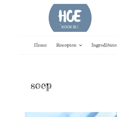
Ga
naar
de
inhoud
Home
Recepten
Ingrediënte
soep