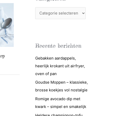
C
a
t
e
g
Recente berichten
o
oep
r
Gebakken aardappels,
i
heerlijk krokant uit airfryer,
e
oven of pan
ë
Goudse Moppen – klassieke,
n
brosse koekjes vol nostalgie
Romige avocado dip met
kwark – simpel en smakelijk
Heldere champignon-tofu