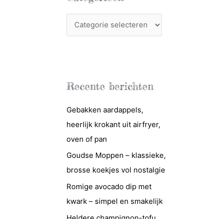
C
a
t
e
g
Recente berichten
o
r
Gebakken aardappels,
i
heerlijk krokant uit airfryer,
e
oven of pan
ë
Goudse Moppen – klassieke,
n
brosse koekjes vol nostalgie
Romige avocado dip met
kwark – simpel en smakelijk
Heldere champignon-tofu