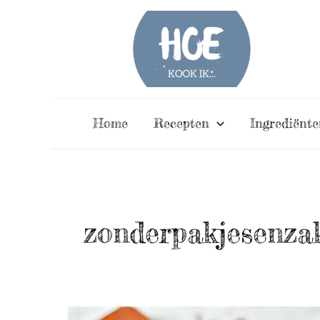
Ga
naar
de
inhoud
Home
Recepten
Ingrediënte
zonderpakjesenza