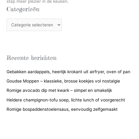
stap meer plezier in de keuken.
Categorieën
C
a
t
e
g
Recente berichten
o
Gebakken aardappels, heerlijk krokant uit airfryer, oven of pan
r
i
Goudse Moppen – klassieke, brosse koekjes vol nostalgie
e
Romige avocado dip met kwark – simpel en smakelijk
ë
Heldere champignon-tofu soep, lichte lunch of voorgerecht
n
Romige bospaddenstoelensaus, eenvoudig zelfgemaakt