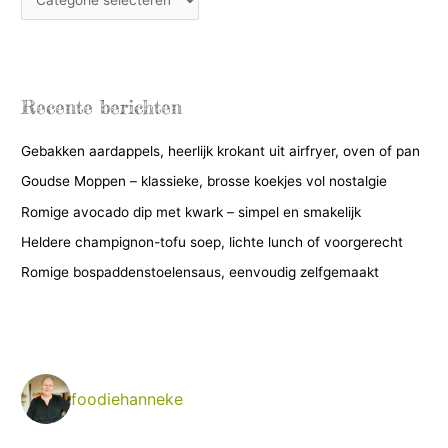
a
t
e
g
Recente berichten
o
Gebakken aardappels, heerlijk krokant uit airfryer, oven of pan
r
i
Goudse Moppen – klassieke, brosse koekjes vol nostalgie
e
Romige avocado dip met kwark – simpel en smakelijk
ë
Heldere champignon-tofu soep, lichte lunch of voorgerecht
n
Romige bospaddenstoelensaus, eenvoudig zelfgemaakt
foodiehanneke