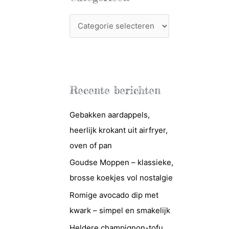
C
a
t
e
g
Recente berichten
o
r
Gebakken aardappels,
i
heerlijk krokant uit airfryer,
e
oven of pan
ë
Goudse Moppen – klassieke,
n
brosse koekjes vol nostalgie
Romige avocado dip met
kwark – simpel en smakelijk
Heldere champignon-tofu