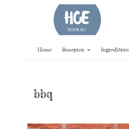
Ga
naar
de
inhoud
Home
Recepten
Ingrediënte
bbq