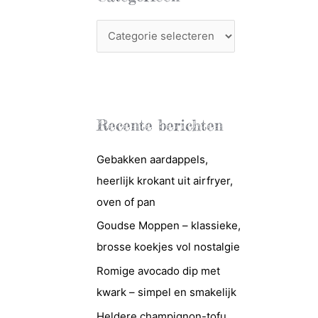
C
a
t
e
g
Recente berichten
o
r
Gebakken aardappels,
i
heerlijk krokant uit airfryer,
e
oven of pan
ë
Goudse Moppen – klassieke,
n
brosse koekjes vol nostalgie
Romige avocado dip met
kwark – simpel en smakelijk
Heldere champignon-tofu