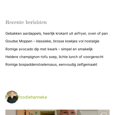
t
e
g
Recente berichten
o
Gebakken aardappels, heerlijk krokant uit airfryer, oven of pan
r
i
Goudse Moppen – klassieke, brosse koekjes vol nostalgie
e
Romige avocado dip met kwark – simpel en smakelijk
ë
Heldere champignon-tofu soep, lichte lunch of voorgerecht
n
Romige bospaddenstoelensaus, eenvoudig zelfgemaakt
foodiehanneke