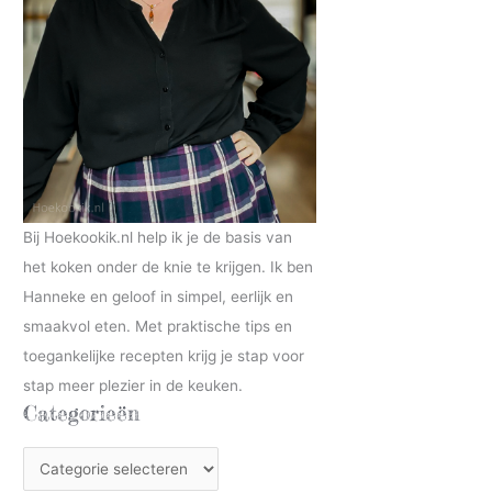
Bij Hoekookik.nl help ik je de basis van
het koken onder de knie te krijgen. Ik ben
Hanneke en geloof in simpel, eerlijk en
smaakvol eten. Met praktische tips en
toegankelijke recepten krijg je stap voor
stap meer plezier in de keuken.
Categorieën
C
a