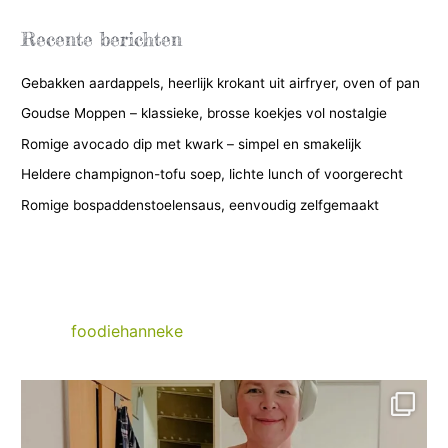
e
g
Recente berichten
o
Gebakken aardappels, heerlijk krokant uit airfryer, oven of pan
r
i
Goudse Moppen – klassieke, brosse koekjes vol nostalgie
e
Romige avocado dip met kwark – simpel en smakelijk
ë
Heldere champignon-tofu soep, lichte lunch of voorgerecht
n
Romige bospaddenstoelensaus, eenvoudig zelfgemaakt
foodiehanneke