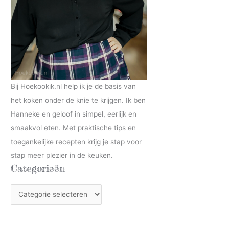
Bij Hoekookik.nl help ik je de basis van
het koken onder de knie te krijgen. Ik ben
Hanneke en geloof in simpel, eerlijk en
smaakvol eten. Met praktische tips en
toegankelijke recepten krijg je stap voor
stap meer plezier in de keuken.
Categorieën
C
a
t