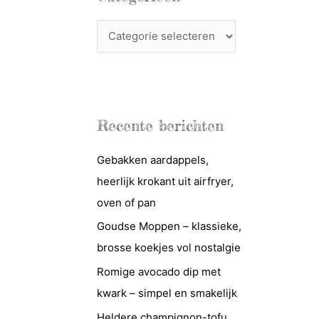
C
a
t
e
g
Recente berichten
o
r
Gebakken aardappels,
i
heerlijk krokant uit airfryer,
e
oven of pan
ë
Goudse Moppen – klassieke,
n
brosse koekjes vol nostalgie
Romige avocado dip met
kwark – simpel en smakelijk
Heldere champignon-tofu