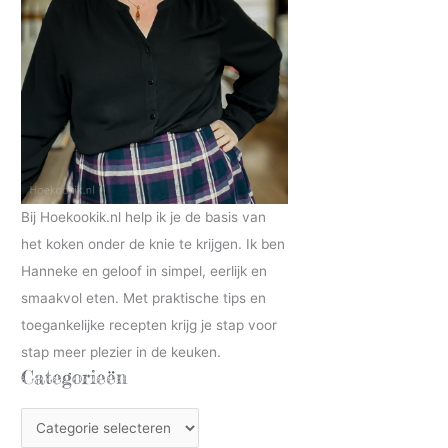
Bij Hoekookik.nl help ik je de basis van
het koken onder de knie te krijgen. Ik ben
Hanneke en geloof in simpel, eerlijk en
smaakvol eten. Met praktische tips en
toegankelijke recepten krijg je stap voor
stap meer plezier in de keuken.
Categorieën
C
a