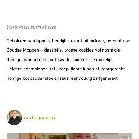
t
e
g
Recente berichten
o
Gebakken aardappels, heerlijk krokant uit airfryer, oven of pan
r
i
Goudse Moppen – klassieke, brosse koekjes vol nostalgie
e
Romige avocado dip met kwark – simpel en smakelijk
ë
Heldere champignon-tofu soep, lichte lunch of voorgerecht
n
Romige bospaddenstoelensaus, eenvoudig zelfgemaakt
foodiehanneke