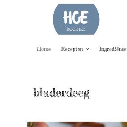
Ga
naar
de
inhoud
Home
Recepten
Ingrediënte
bladerdeeg