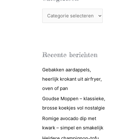
C
a
t
e
g
Recente berichten
o
r
Gebakken aardappels,
i
heerlijk krokant uit airfryer,
e
oven of pan
ë
Goudse Moppen – klassieke,
n
brosse koekjes vol nostalgie
Romige avocado dip met
kwark – simpel en smakelijk
Heldere champignon-tofu