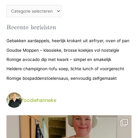
C
a
t
Recente berichten
e
Gebakken aardappels, heerlijk krokant uit airfryer, oven of pan
g
Goudse Moppen – klassieke, brosse koekjes vol nostalgie
o
r
Romige avocado dip met kwark – simpel en smakelijk
i
Heldere champignon-tofu soep, lichte lunch of voorgerecht
e
Romige bospaddenstoelensaus, eenvoudig zelfgemaakt
ë
n
foodiehanneke